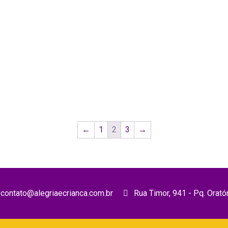
←
1
2
3
→
contato@alegriaecrianca.com.br
Rua Timor, 941 - Pq. Orató