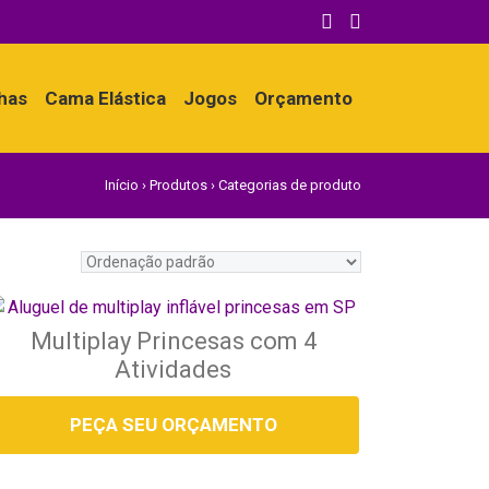
nhas
Cama Elástica
Jogos
Orçamento
Início
›
Produtos
›
Categorias de produto
Multiplay Princesas com 4
Atividades
PEÇA SEU ORÇAMENTO