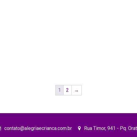
1
2
→
contato@alegriaecrianca.com.br
Rua Timor, 941 - Pq. Ora