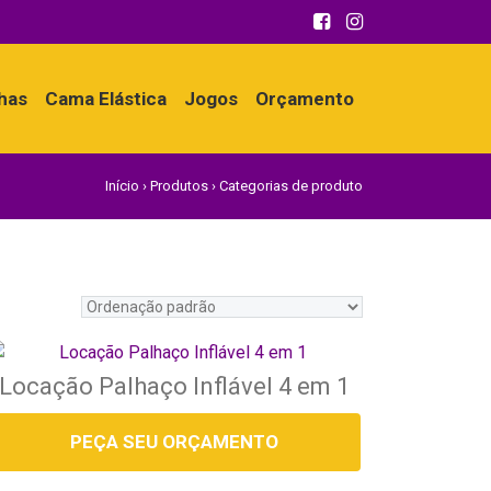
nhas
Cama Elástica
Jogos
Orçamento
Início
›
Produtos
›
Categorias de produto
Locação Palhaço Inflável 4 em 1
PEÇA SEU ORÇAMENTO