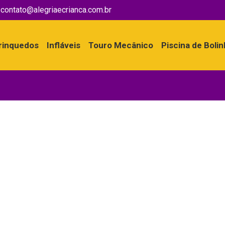
contato@alegriaecrianca.com.br
rinquedos
Infláveis
Touro Mecânico
Piscina de Boli