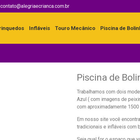
contato@alegriaecrianca.com.br
rinquedos
Infláveis
Touro Mecânico
Piscina de Boli
Piscina de Boli
Trabalhamos com dois modelos
Azul ( com imagens de peixi
com aproximadamente 1500 b
Em nosso site você encontr
tradicionais e infláveis com 
Seja qual for o espaço que 