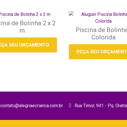
ina de Bolinha 2 x 2
Piscina de Bolinh
m
Colorida
EÇA SEU ORÇAMENTO
PEÇA SEU ORÇAMEN
contato@alegriaecrianca.com.br
Rua Timor, 941 - Pq. Orató