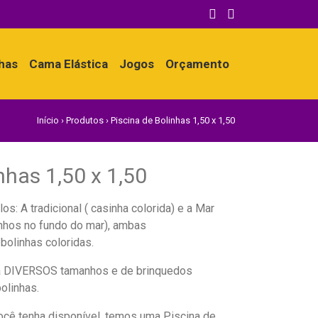
nhas
Cama Elástica
Jogos
Orçamento
Início
›
Produtos
›
Piscina de Bolinhas 1,50 x 1,50
nhas 1,50 x 1,50
: A tradicional ( casinha colorida) e a Mar
nhos no fundo do mar), ambas
olinhas coloridas.
a DIVERSOS tamanhos e de brinquedos
bolinhas.
você tenha disponível, temos uma Piscina de