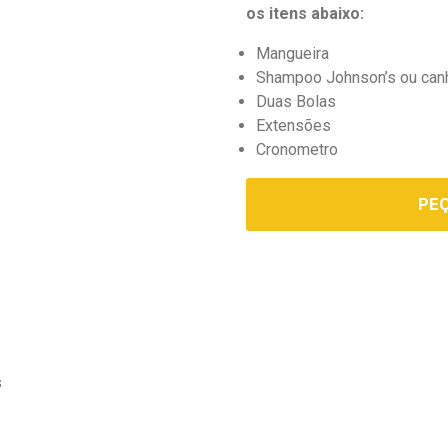
os itens abaixo:
Mangueira
Shampoo Johnson’s ou canh
Duas Bolas
Extensões
Cronometro
PE
s