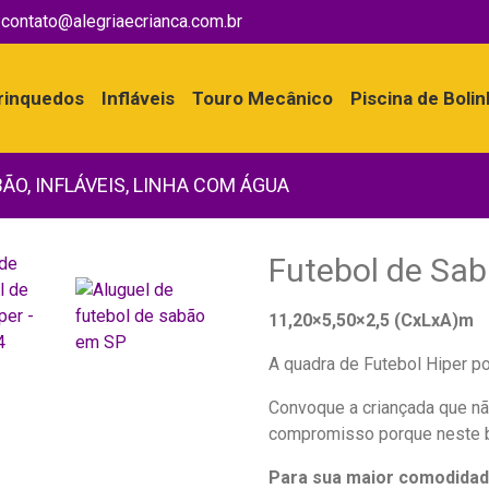
contato@alegriaecrianca.com.br
rinquedos
Infláveis
Touro Mecânico
Piscina de Boli
BÃO
,
INFLÁVEIS
,
LINHA COM ÁGUA
Futebol de Sab
11,20×5,50×2,5 (CxLxA)m
A quadra de Futebol Hiper p
Convoque a criançada que n
compromisso porque neste br
Para sua maior comodidad