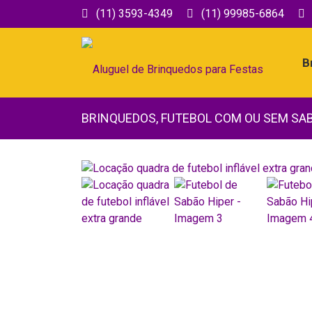
(11) 3593-4349
(11) 99985-6864
B
BRINQUEDOS
,
FUTEBOL COM OU SEM SA