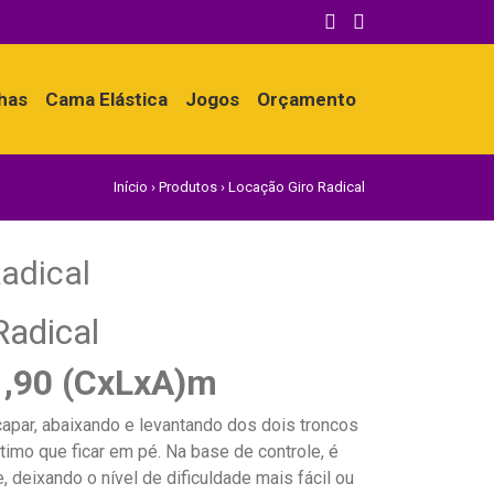
nhas
Cama Elástica
Jogos
Orçamento
Início
›
Produtos
›
Locação Giro Radical
adical
Radical
 1,90 (CxLxA)m
par, abaixando e levantando dos dois troncos
ltimo que ficar em pé. Na base de controle, é
, deixando o nível de dificuldade mais fácil ou