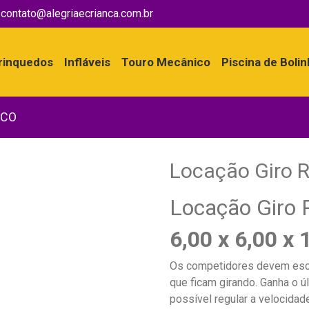
contato@alegriaecrianca.com.br
rinquedos
Infláveis
Touro Mecânico
Piscina de Boli
ICO
Locação Giro R
Locação Giro 
6,00 x 6,00 x
Os competidores devem esca
que ficam girando. Ganha o ú
possível regular a velocidade