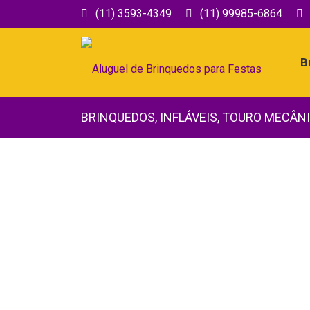
(11) 3593-4349
(11) 99985-6864
B
BRINQUEDOS
,
INFLÁVEIS
,
TOURO MECÂN