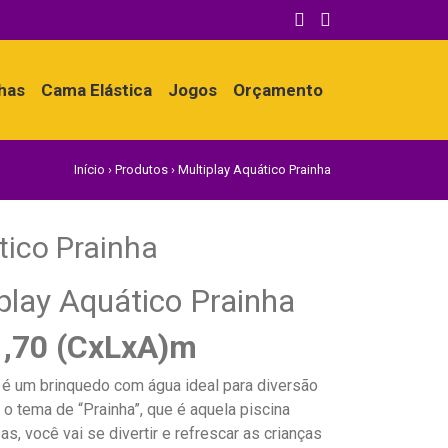
nhas
Cama Elástica
Jogos
Orçamento
Início
›
Produtos
›
Multiplay Aquático Prainha
tico Prainha
play Aquático Prainha
 1,70 (CxLxA)m
a é um brinquedo com água ideal para diversão
o tema de “Prainha”, que é aquela piscina
, você vai se divertir e refrescar as crianças