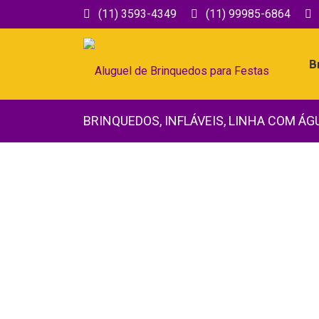
(11) 3593-4349
(11) 99985-6864
B
BRINQUEDOS
,
INFLÁVEIS
,
LINHA COM ÁG