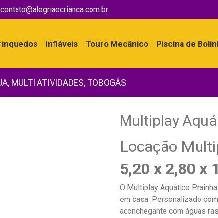
contato@alegriaecrianca.com.br
rinquedos
Infláveis
Touro Mecânico
Piscina de Boli
UA
,
MULTI ATIVIDADES
,
TOBOGÃS
Multiplay Aquá
Locação Multi
5,20 x 2,80 x
O Multiplay Aquático Prainh
em casa. Personalizado com 
aconchegante com águas rasas