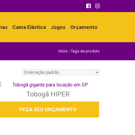
nhas
Cama Elástica
Jogos
Orçamento
Início
›
Tags de produto
Tobogã HIPER
PEÇA SEU ORÇAMENTO