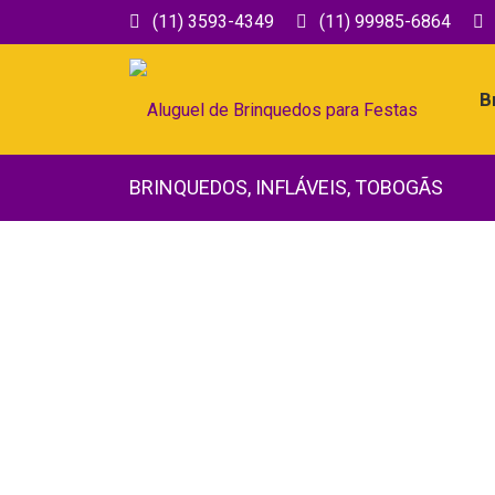
(11) 3593-4349
(11) 99985-6864
B
BRINQUEDOS
,
INFLÁVEIS
,
TOBOGÃS