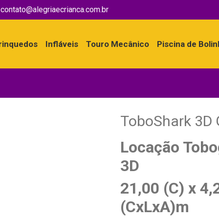
contato@alegriaecrianca.com.br
rinquedos
Infláveis
Touro Mecânico
Piscina de Boli
ToboShark 3D 
Locação Tobo
3D
21,00 (C) x 4,
(CxLxA)m